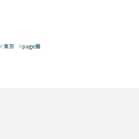
オリジナルグッズの祭典！オー
離型剤『Mスプレー』使用方法
ダーグッズビジネスショー
（OGBS）
#
東京
#
page展