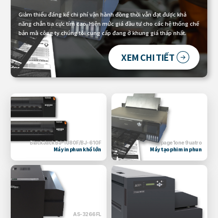
Giảm thiểu đáng kể chi phí vận hành đồng thời vẫn đạt được khả
năng chắn tia cực tím cao.
Hiện mức giá đầu tư cho các hệ thống chế
bản mà công ty chúng tôi cung cấp đang ở khung giá thấp nhất.
XEM CHI TIẾT
BlackJack BJ-1080F/BJ-610F
page1one 9uatro
Máy in phun khổ lớn
Máy tạo phim in phun
AS-3266FL