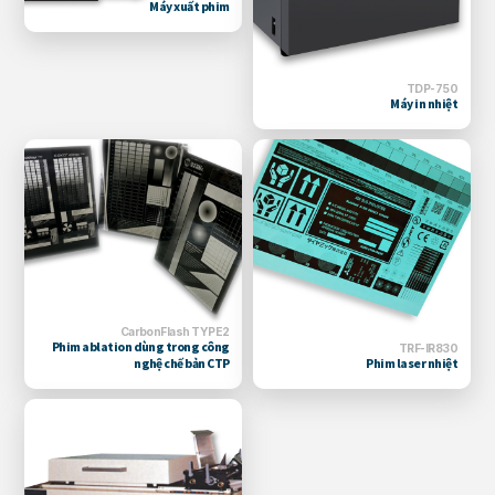
Máy xuất phim
TDP-750
Máy in nhiệt
CarbonFlash TYPE2
Phim ablation dùng trong công
TRF-IR830
nghệ chế bản CTP
Phim laser nhiệt