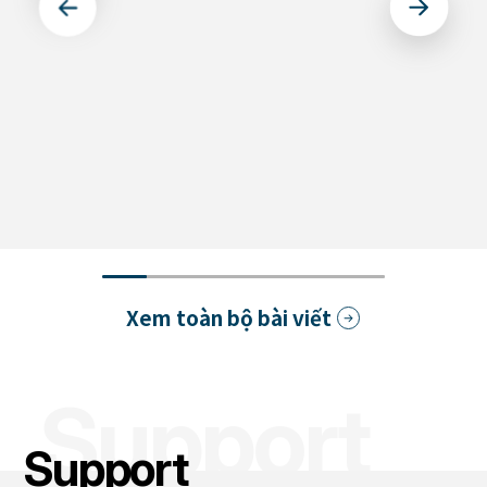
食品包装の安心を守るために — 水
感光性樹脂が入手できなくなりお困
性フレキソ印刷の選択
りの皆さまへ。
ブログ
Xem toàn bộ bài viết
Support
Support