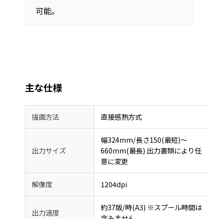
可能。
主な仕様
描画方法
直接感熱方式
幅324mm/長さ150(最短)～
出力サイズ
660mm(最長) 出力書類により任
意に変更
解像度
1204dpi
約37版/時(A3) ※スプール時間は
出力速度
含みません