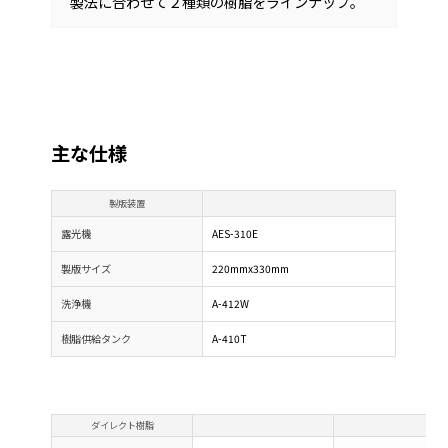
製法に合わせて２種類の樹脂をラインナップ。
主な仕様
製版装置
露光機
AES-310E
製版サイズ
220mmx330mm
洗浄機
A-412W
樹脂供給タンク
A-410T
ダイレクト樹脂