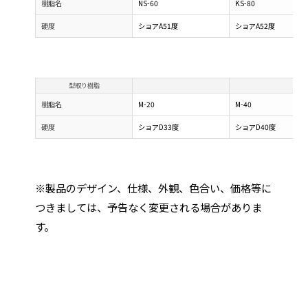
樹脂名
NS-60
KS-80
硬度
ショアA51度
ショアA52度
型取り樹脂
樹脂名
M-20
M-40
硬度
ショアD33度
ショアD40度
※製品のデザイン、仕様、外観、色合い、価格等に
つきましては、予告なく変更される場合がありま
す。