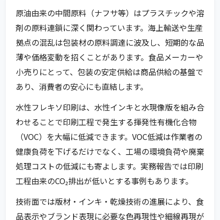
原油由来の中間原料（ナフサ等）はプラスチックや溶
剤の原料連鎖に深く関わっています。海上輸送や生産
拠点の混乱は包装材の原料調達に波及し、短期的な品
薄や価格変動を招くことがあります。食品メーカーや
小売りにとって、包装の安定供給は商品供給の基盤で
あり、消費者の安心にも直結します。
水性フレキソ印刷は、水性インキと水現像版を組み合
わせることで印刷工程で発生する揮発性有機化合物
（VOC）を大幅に低減できます。VOC低減は作業者の
健康負荷を下げるだけでなく、工場の環境負荷や廃棄
処理コストの低減にも寄よします。実務報告では印刷
工程由来のCO₂排出が低いとする事例もあります。
技術面では版材・インキ・乾燥技術の進展により、食
品表示やブランド表現に必要な色再現性や細線再現が