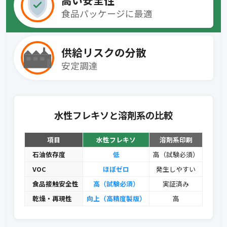
高い安全性
食品パッケージに最適
供給リスクの分散
安定調達
水性フレキソと溶剤系の比較
項目
水性フレキソ
溶剤系印刷
石油依存度
低
高（試験必須）
VOC
ほぼゼロ
発生しやすい
食品接触安全性
高（試験必須）
実証済み
乾燥・再現性
向上（高精度製版）
高