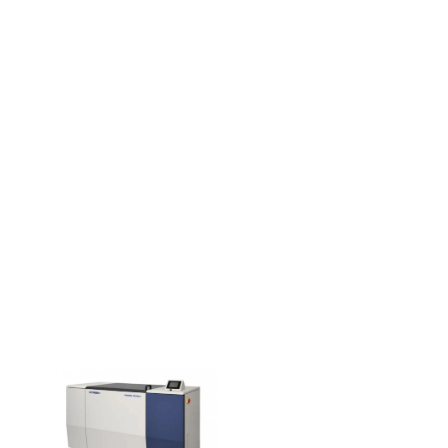
固形樹脂LED製版システム
TDP-750 サーマルプレート
システム
BlackJack BJ-1080F/BJ-
610F ワイドフォーマットイ
ンクジェット製版システム