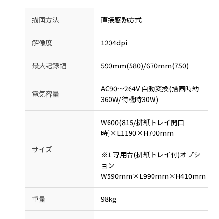
描画方法
直接感熱方式
解像度
1204dpi
最大記録幅
590mm(580)/670mm(750)
AC90～264V 自動変換(描画時約
電気容量
360W/待機時30W)
W600(815/排紙トレイ開口
時)×L1190×H700mm
サイズ
※1 専用台(排紙トレイ付)オプシ
ョン
W590mm×L990mm×H410mm
重量
98kg