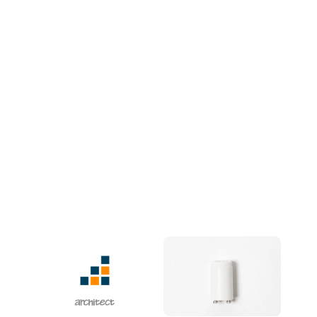
AS-3266FL フィルムセッタ
page1one 9uatro(ページ
ー
ワンクワトロ) インクジェ
ット製版フィルムシステム
BlackJack BJ-1080F/BJ-
610F ワイドフォーマットイ
ンクジェット製版システム