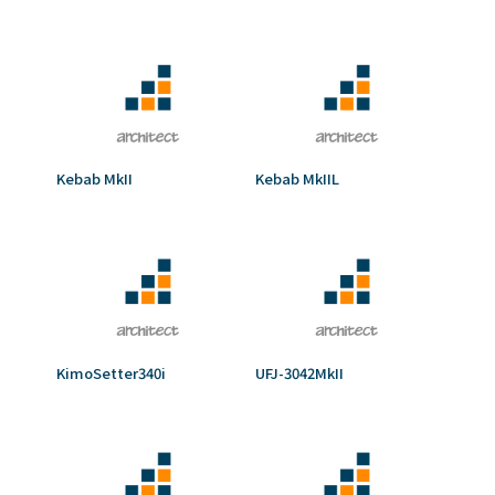
Kebab MkII
Kebab MkIIL
KimoSetter340i
UFJ-3042MkII